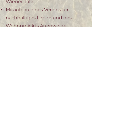
Wiener Tafel
Mitaufbau eines Vereins für
nachhaltiges Leben und des
Wohnprojekts Auenweide
Tanz- und Bewegungspädagogin
in eigenen Angeboten & auf
Auftrag
Seminarleiterin, Trainerin & Host in
Selbstständigkeit und bei
Pioneers of Change und Rock your
Life
Get connected!
Newsletter
Impressum
Datenschutz
Schreib' mir